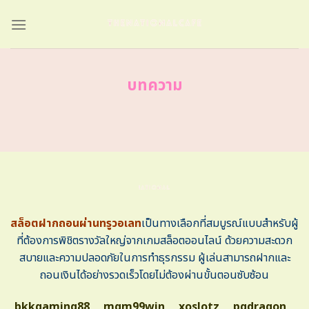
Skip
to
content
บทความ
สล็อตฝากถอนผ่านทรูวอเลท
เป็นทางเลือกที่สมบูรณ์แบบสำหรับผู้
ที่ต้องการพิชิตรางวัลใหญ่จากเกมสล็อตออนไลน์ ด้วยความสะดวก
สบายและความปลอดภัยในการทำธุรกรรม ผู้เล่นสามารถฝากและ
ถอนเงินได้อย่างรวดเร็วโดยไม่ต้องผ่านขั้นตอนซับซ้อน
bkkgaming88
mgm99win
xoslotz
pgdragon